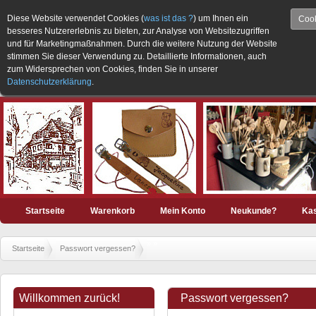
Diese Website verwendet Cookies (
was ist das ?
) um Ihnen ein
Cook
besseres Nutzererlebnis zu bieten, zur Analyse von Websitezugriffen
und für Marketingmaßnahmen. Durch die weitere Nutzung der Website
stimmen Sie dieser Verwendung zu. Detaillierte Informationen, auch
zum Widersprechen von Cookies, finden Sie in unserer
Datenschutzerklärung
.
Startseite
Warenkorb
Mein Konto
Neukunde?
Ka
»
»
Startseite
Passwort vergessen?
Willkommen zurück!
Passwort vergessen?